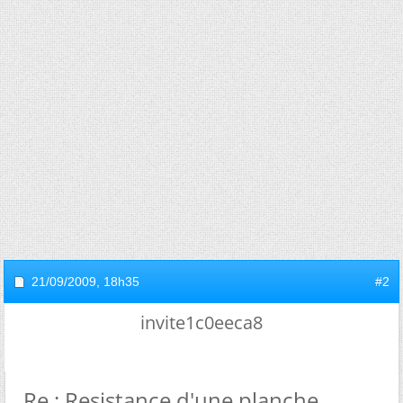
21/09/2009,
18h35
#2
invite1c0eeca8
Re : Resistance d'une planche