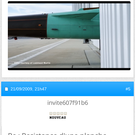
21/09/2009,
21h47
#5
invite607f91b6