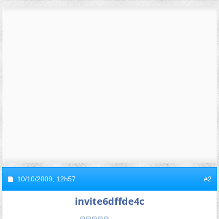
10/10/2009,
12h57
#2
invite6dffde4c