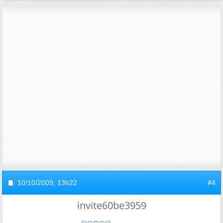
10/10/2009,
13h22
#4
invite60be3959