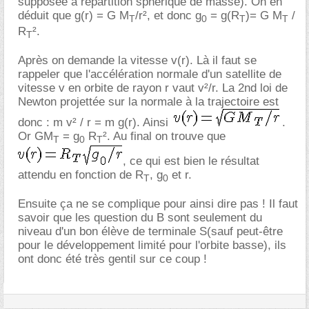
supposée à répartition sphérique de masse). On en
déduit que g(r) = G M
/r², et donc g
= g(R
)= G M
/
T
0
T
T
R
².
T
Après on demande la vitesse v(r). Là il faut se
rappeler que l'accélération normale d'un satellite de
vitesse v en orbite de rayon r vaut v²/r. La 2nd loi de
Newton projettée sur la normale à la trajectoire est
donc : m v² / r = m g(r). Ainsi
.
Or GM
= g
R
². Au final on trouve que
T
0
T
, ce qui est bien le résultat
attendu en fonction de R
, g
et r.
T
0
Ensuite ça ne se complique pour ainsi dire pas ! Il faut
savoir que les question du B sont seulement du
niveau d'un bon élève de terminale S(sauf peut-être
pour le développement limité pour l'orbite basse), ils
ont donc été très gentil sur ce coup !