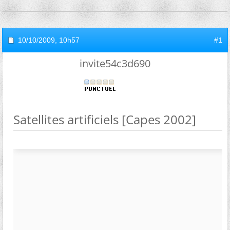
10/10/2009,
10h57
#1
invite54c3d690
Satellites artificiels [Capes 2002]