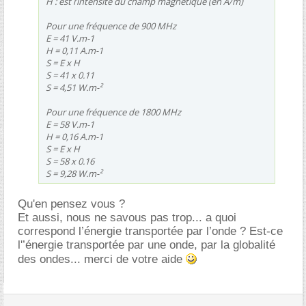
H : est l’intensité du champ magnétique (en A/m)
Pour une fréquence de 900 MHz
E = 41 V.m-1
H = 0,11 A.m-1
S = E x H
S = 41 x 0.11
S = 4,51 W.m-²
Pour une fréquence de 1800 MHz
E = 58 V.m-1
H = 0,16 A.m-1
S = E x H
S = 58 x 0.16
S = 9,28 W.m-²
Qu'en pensez vous ?
Et aussi, nous ne savous pas trop... a quoi
correspond l’énergie transportée par l’onde ? Est-ce
l'’énergie transportée par une onde, par la globalité
des ondes... merci de votre aide