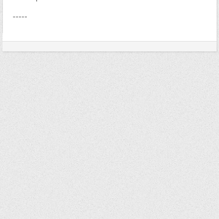
-----