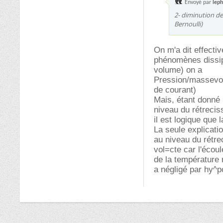
Envoyé par
leph
2- diminution de
Bernoulli)
On m'a dit effecti
phénomènes dissipa
volume) on a
Pression/massevol 
de courant)
Mais, étant donné 
niveau du rétrecis
il est logique que 
La seule explicatio
au niveau du rétr
vol=cte car l'écou
de la température n
a négligé par hy^