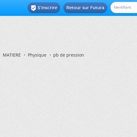
S'inscrire
Retour sur Futura

MATIERE
Physique
pb de pression