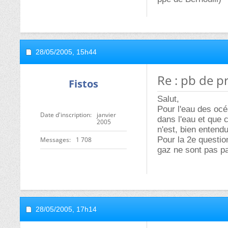
28/05/2005,
15h44
Re : pb de p
Fistos
Salut,
Pour l'eau des océa
Date d'inscription
janvier
dans l'eau et que c
2005
n'est, bien entendu
Pour la 2e questio
Messages
1 708
gaz ne sont pas pa
28/05/2005,
17h14