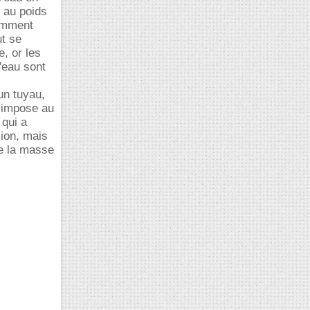
e au poids
comment
ut se
, or les
'eau sont
un tuyau,
t impose au
 qui a
sion, mais
de la masse