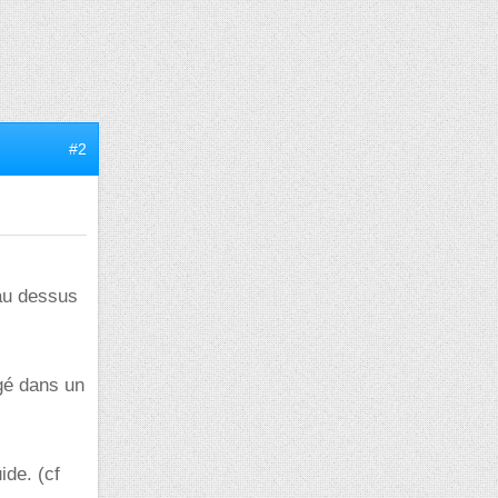
#2
au dessus
ngé dans un
ide. (cf