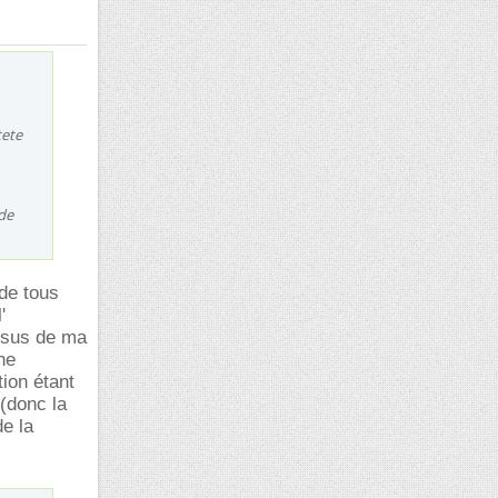
tete
ide
 de tous
'
essus de ma
ne
ion étant
(donc la
de la