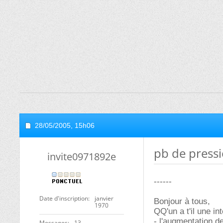
28/05/2005,
15h06
pb de press
invite0971892e
------
Date d'inscription
janvier
Bonjour à tous,
1970
QQ'un a t'il une i
- l'augmentation d
Messages
13