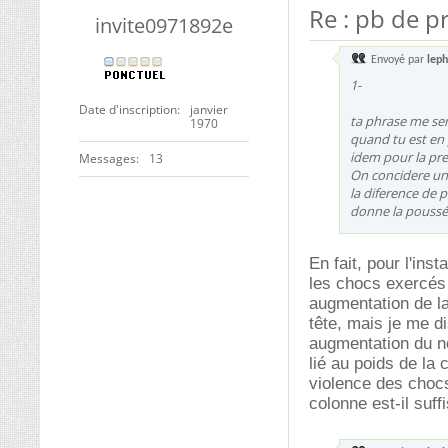
Re : pb de p
invite0971892e
Envoyé par
leph
1-
Date d'inscription
janvier
ta phrase me sem
1970
quand tu est en
idem pour la pr
Messages
13
On concidere une
la diference de 
donne la poussé
En fait, pour l'in
les chocs exercés 
augmentation de la
tête, mais je me di
augmentation du no
lié au poids de la
violence des chocs
colonne est-il suff