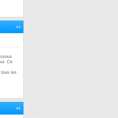
#3
dissous
eur. Ce
 tous les
#4