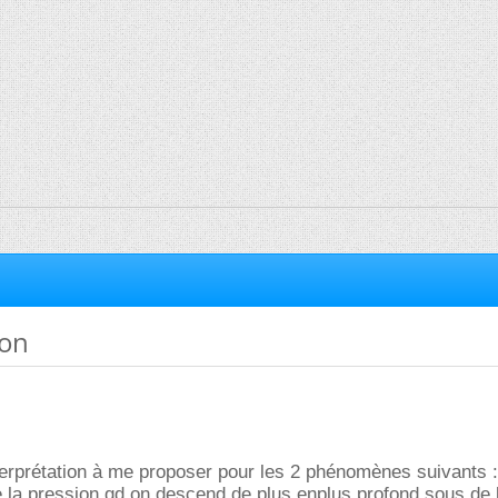
ion
nterprétation à me proposer pour les 2 phénomènes suivants :
e la pression qd on descend de plus enplus profond sous de 