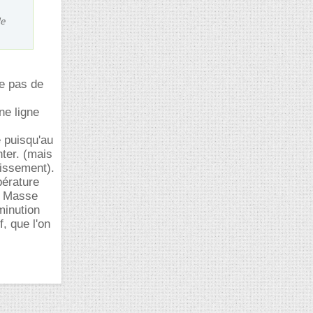
de
ge pas de
ne ligne
e puisqu'au
nter. (mais
cissement).
pérature
s Masse
minution
, que l'on