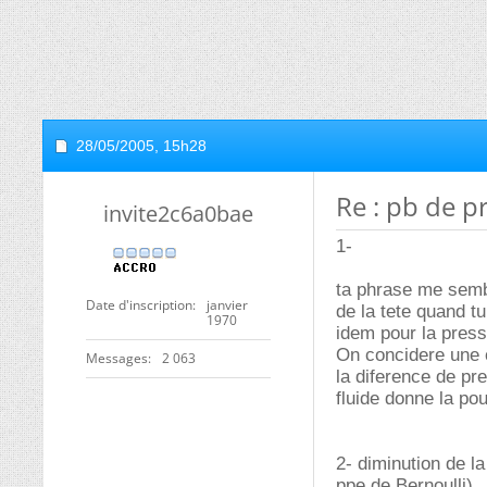
28/05/2005,
15h28
Re : pb de p
invite2c6a0bae
1-
ta phrase me semb
Date d'inscription
janvier
de la tete quand tu
1970
idem pour la pres
On concidere une c
Messages
2 063
la diference de pr
fluide donne la po
2- diminution de l
ppe de Bernoulli)