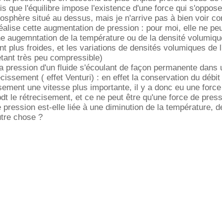
dis que l'équilibre impose l'existence d'une force qui s'oppos
tmosphère situé au dessus, mais je n'arrive pas à bien voir 
alise cette augmentation de pression : pour moi, elle ne pe
ne augemntation de la température ou de la densité volumique
t plus froides, et les variations de densités volumiques de l
 étant très peu compressible)
 la pression d'un fluide s'écoulant de façon permanente dans 
recissement ( effet Venturi) : en effet la conservation du débi
sement une vitesse plus importante, il y a donc eu une force
pdt le rétrecisement, et ce ne peut être qu'une force de pres
e pression est-elle liée à une diminution de la température, 
utre chose ?