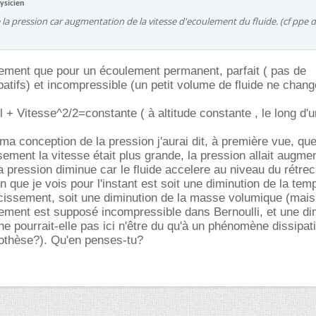
ysicien
 la pression car augmentation de la vitesse d'ecoulement du fluide. (cf ppe 
vement que pour un écoulement permanent, parfait ( pas de
tifs) et incompressible (un petit volume de fluide ne chan
+ Vitesse^2/2=constante ( à altitude constante , le long d'u
ma conception de la pression j'aurai dit, à première vue, qu
sement la vitesse était plus grande, la pression allait augme
la pression diminue car le fluide accelere au niveau du rétre
n que je vois pour l'instant est soit une diminution de la tem
ecissement, soit une diminution de la masse volumique (mai
lement est supposé incompressible dans Bernoulli, et une di
e pourrait-elle pas ici n'être du qu'à un phénomène dissipatif
pothèse?). Qu'en penses-tu?