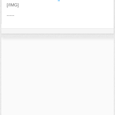
[/IMG]
-----