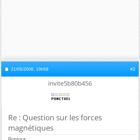
21/05/2008,
19h58
#2
invite5b80b456
Re : Question sur les forces
magnétiques
Bonjour