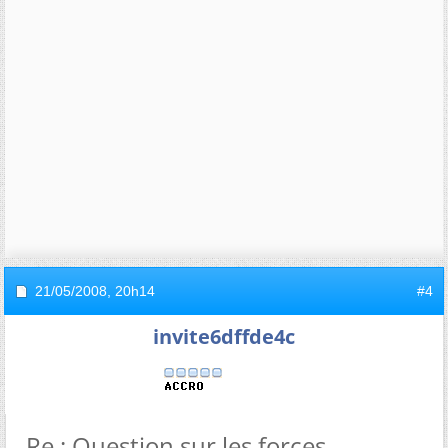
21/05/2008,
20h14
#4
invite6dffde4c
Re : Question sur les forces