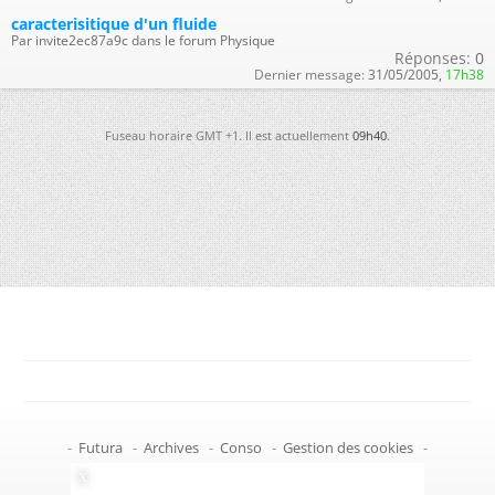
caracterisitique d'un fluide
Par invite2ec87a9c dans le forum Physique
Réponses:
0
Dernier message:
31/05/2005,
17h38
Fuseau horaire GMT +1. Il est actuellement
09h40
.
-
Futura
-
Archives
-
Conso
-
Gestion des cookies
-
Politique de confidentialité
-
Haut de page