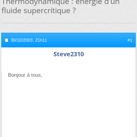
Thermodynamique : énergie d'un
fluide supercritique ?
30/10/2003,
21h11
#1
Steve2310
Bonjour à tous,