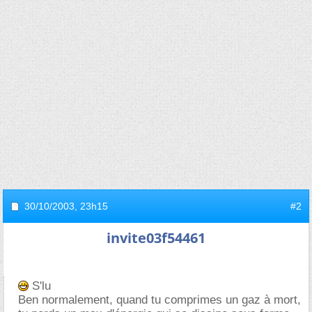
30/10/2003,
23h15
#2
invite03f54461
S'lu
Ben normalement, quand tu comprimes un gaz à mort,