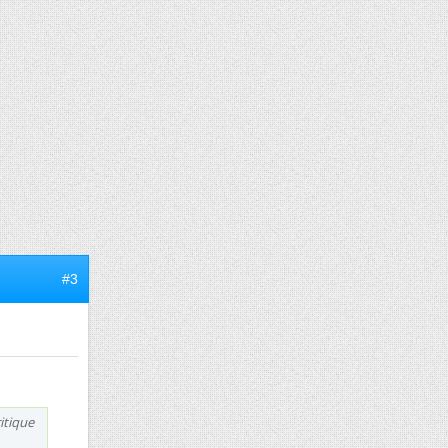
#3
itique