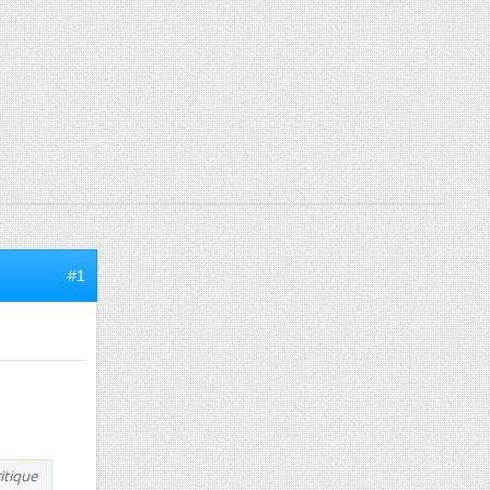
#1
itique