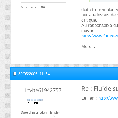
Messages
584
doit être remplacé
pur au-dessus de s
critique.
Au responsable du
suivant :
http://www.futura
Merci .
30/05/2006,
11h54
Re : Fluide s
invite61942757
Le lien :
http://ww
Date d'inscription
janvier
1970