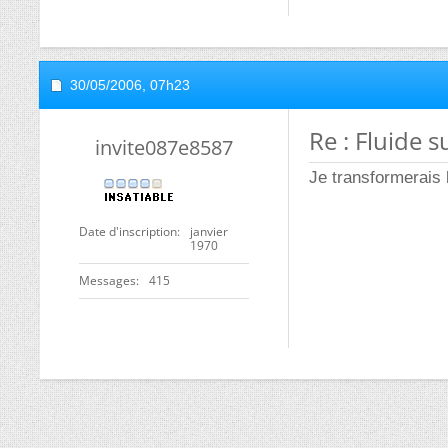
30/05/2006,
07h23
Re : Fluide s
invite087e8587
Je transformerais l
Date d'inscription
janvier
1970
Messages
415