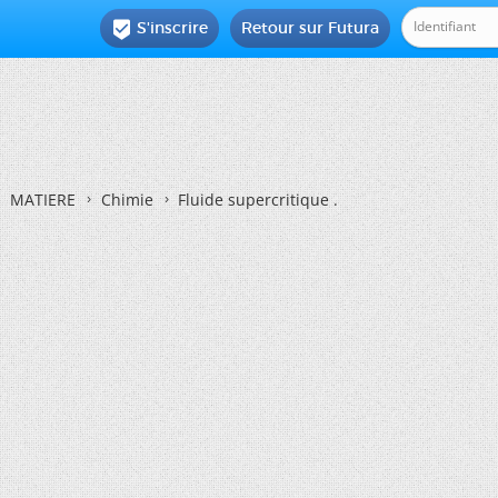
S'inscrire
Retour sur Futura

MATIERE
Chimie
Fluide supercritique .