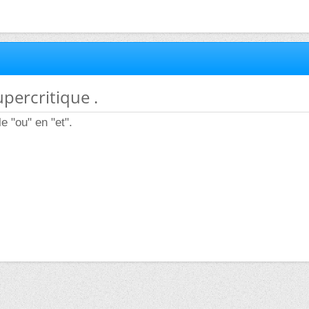
upercritique .
e "ou" en "et".