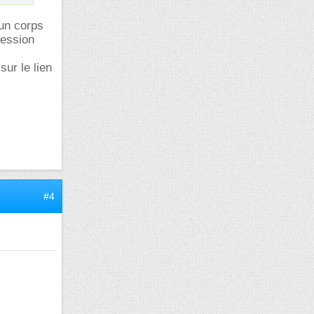
 un corps
ression
sur le lien
#4