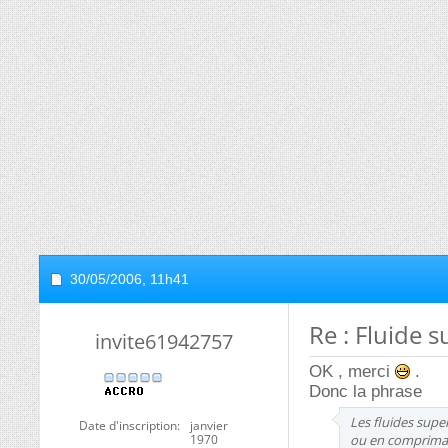
30/05/2006,
11h41
Re : Fluide s
invite61942757
OK , merci
.
Donc la phrase
Les fluides supe
Date d'inscription
janvier
1970
ou en comprimant