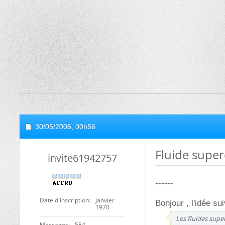
30/05/2006,
00h56
Fluide superc
invite61942757
------
Date d'inscription
janvier
Bonjour , l'idée su
1970
Les fluides supe
Messages
584