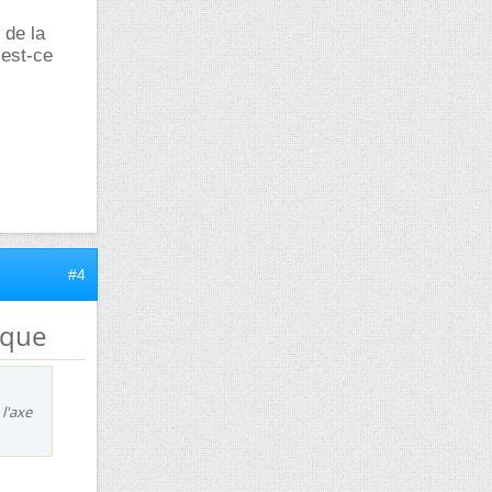
 de la
 est-ce
#4
ique
 l'axe