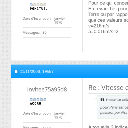
Pour ce qui concer
En revanche, pour 
Terre ou par rappor
Date d'inscription
janvier
que ces valeurs s
1970
v=216m/s
a=0.016m/s^2
Messages
30
11/11/2008,
19h57
Re : Vitesse
invitee75a95d8
Envoyé par
add
pour Paris est ce
passant par No
Date d'inscription
janvier
1970
A ton avis ? indice
Messages
2 668