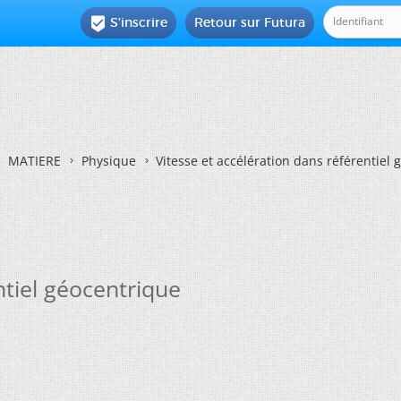
S'inscrire
Retour sur Futura

MATIERE
Physique
Vitesse et accélération dans référentiel
ntiel géocentrique