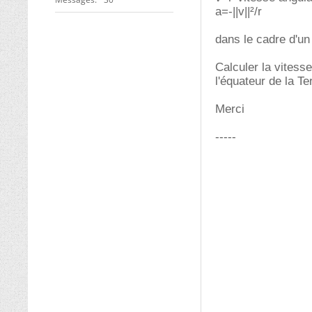
a=-||v||²/r
dans le cadre d'un
Calculer la vitesse
l'équateur de la Te
Merci
-----