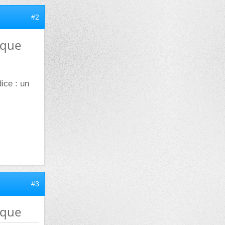
#2
ique
dice : un
#3
ique