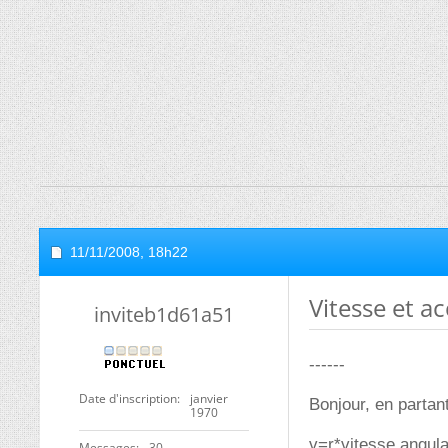
11/11/2008,
18h22
Vitesse et a
inviteb1d61a51
------
Date d'inscription
janvier
Bonjour, en partant
1970
v=r*vitesse angula
Messages
30