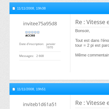
11/11/2008,
19h38
Re : Vitesse
invitee75a95d8
Bonsoir,
Tout est dans l'éno
Date d'inscription
janvier
tour = 2 pi est par
1970
Même commentaire 
Messages
2 668
11/11/2008,
19h51
Re : Vitesse
inviteb1d61a51