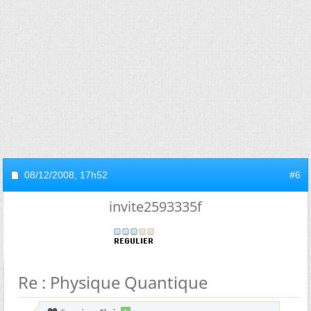
08/12/2008,
17h52
#6
invite2593335f
Re : Physique Quantique