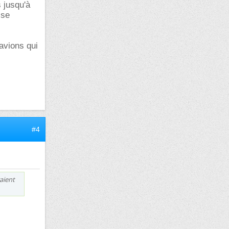
 jusqu'à
 se
 avions qui
#4
raient