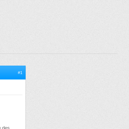
#1
u des