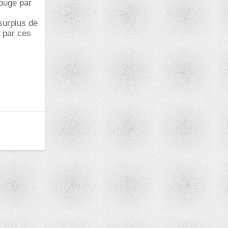
bouge par
surplus de
e par ces