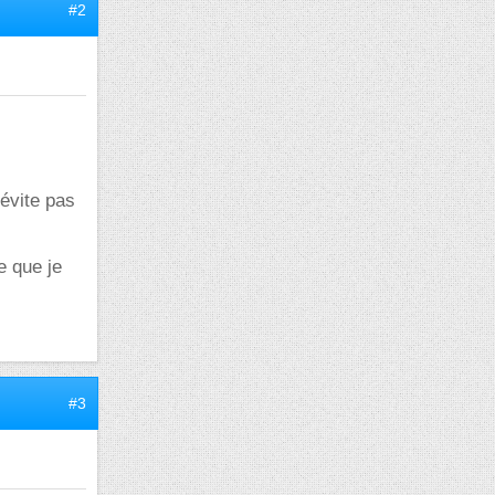
#2
'évite pas
e que je
#3