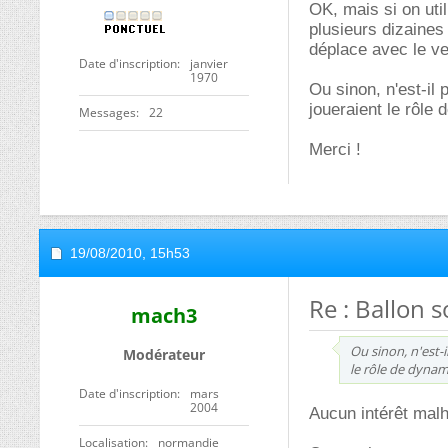
OK, mais si on uti
plusieurs dizaines 
déplace avec le ve
Date d'inscription
janvier
1970
Ou sinon, n'est-il
joueraient le rôle
Messages
22
Merci !
19/08/2010,
15h53
Re : Ballon 
mach3
Ou sinon, n'est-i
Modérateur
le rôle de dynam
Date d'inscription
mars
2004
Aucun intérêt mal
Localisation
normandie