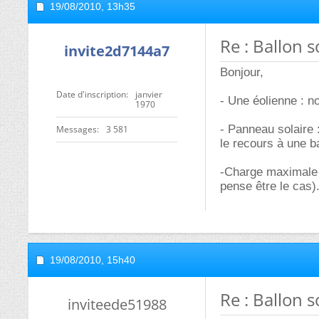
19/08/2010,
13h35
Re : Ballon 
invite2d7144a7
Bonjour,
Date d'inscription
janvier
- Une éolienne : no
1970
- Panneau solaire 
Messages
3 581
le recours à une b
-Charge maximale :
pense être le cas)
19/08/2010,
15h40
Re : Ballon 
inviteede51988