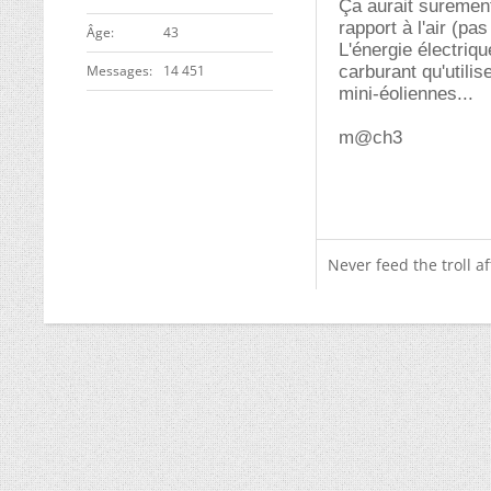
Ça aurait surement 
rapport à l'air (pas
ge
43
L'énergie électriq
Messages
14 451
carburant qu'utili
mini-éoliennes...
m@ch3
Never feed the troll a