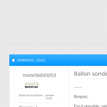
19/08/2010,
12h13
Ballon sonde
invite5b843053
------
Date d'inscription
janvier
Bonjour,
1970
Est-il possible, se
Messages
3