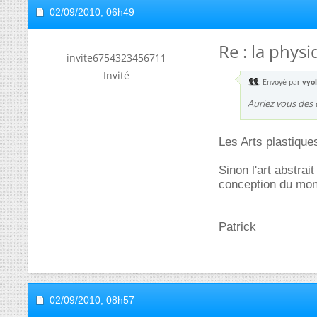
02/09/2010,
06h49
Re : la physi
invite6754323456711
Invité
Envoyé par
vyo
Auriez vous des
Les Arts plastiques
Sinon l'art abstra
conception du mon
Patrick
02/09/2010,
08h57