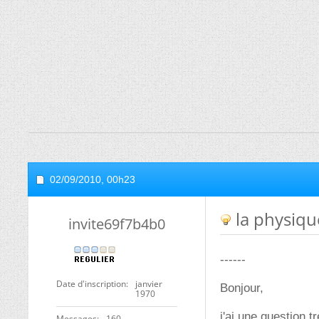
02/09/2010,
00h23
la physique
invite69f7b4b0
------
Date d'inscription
janvier
Bonjour,
1970
j'ai une question t
Messages
160