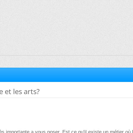
 et les arts?
rès importante a vous poser. Est ce qu'il existe un métier où 