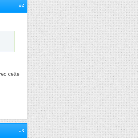
#2
vec cette
#3