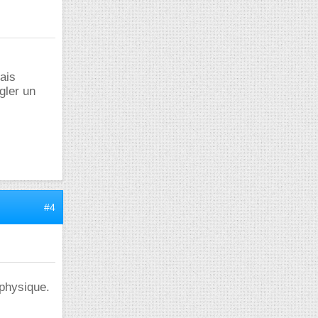
mais
gler un
#4
 physique.