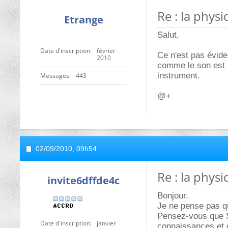
Re : la physi
Etrange
Salut,
Date d'inscription
février
Ce n'est pas éviden
2010
comme le son est u
instrument.
Messages
443
@+
02/09/2010,
09h54
Re : la physi
invite6dffde4c
Bonjour.
Je ne pense pas qu
Pensez-vous que St
Date d'inscription
janvier
connaissances et c