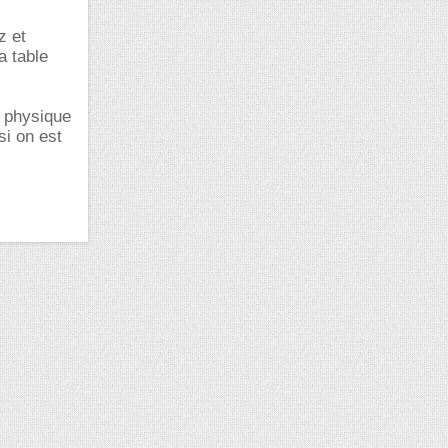
z et
a table
a physique
si on est