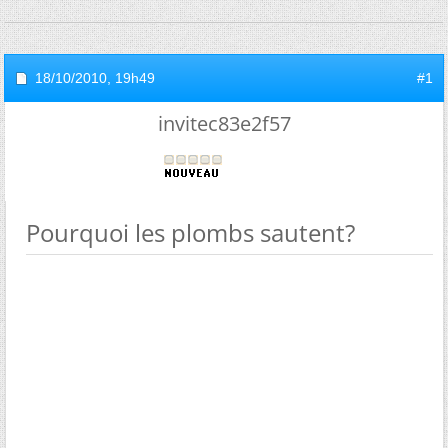
18/10/2010,
19h49
#1
invitec83e2f57
Pourquoi les plombs sautent?