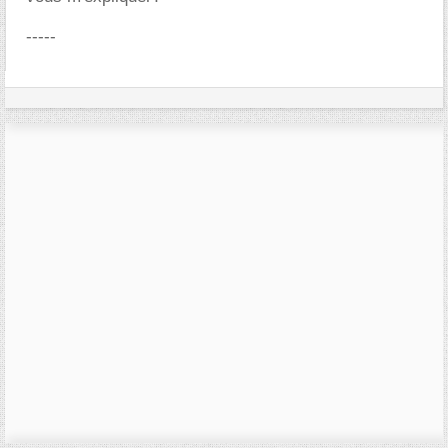
-----