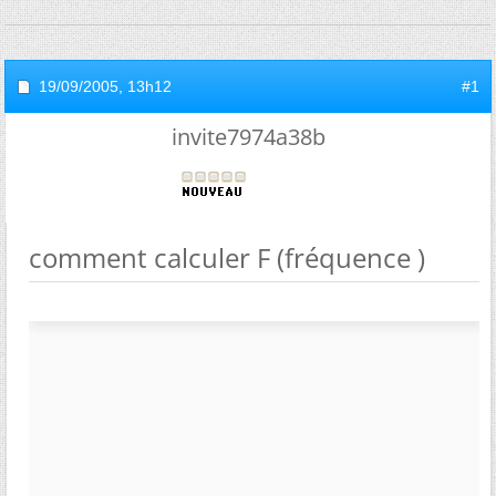
19/09/2005,
13h12
#1
invite7974a38b
comment calculer F (fréquence )