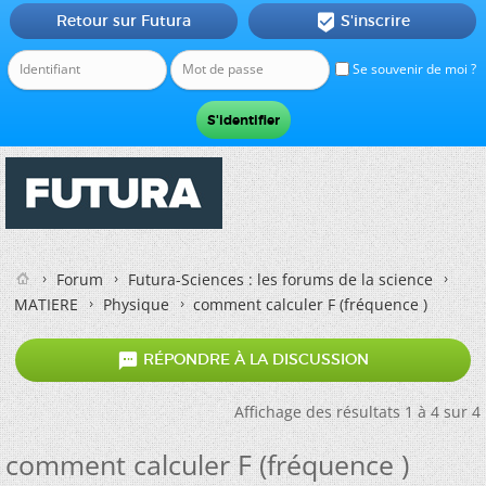
Retour sur Futura
S'inscrire

Se souvenir de moi ?
Forum
Futura-Sciences : les forums de la science
MATIERE
Physique
comment calculer F (fréquence )

RÉPONDRE À LA DISCUSSION
Affichage des résultats 1 à 4 sur 4
comment calculer F (fréquence )