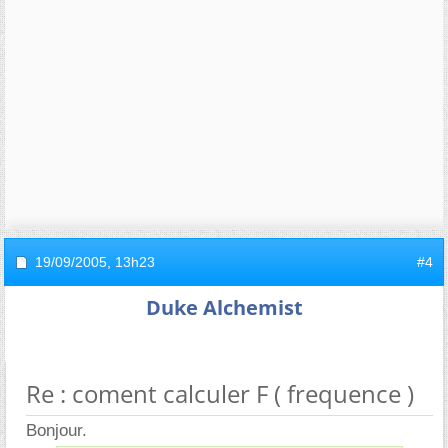
19/09/2005,
13h23
#4
Duke Alchemist
Re : coment calculer F ( frequence )
Bonjour.