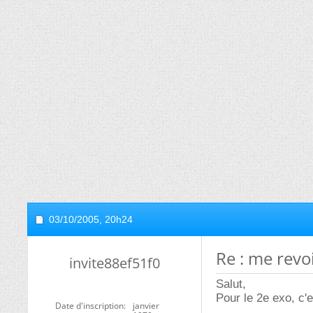
03/10/2005,
20h24
Re : me revo
invite88ef51f0
Salut,
Pour le 2e exo, c'e
Date d'inscription
janvier