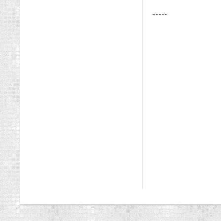
-----