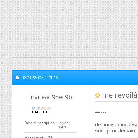
03/10/2005,
20h13
me revoilà
invitead95ec9b
------
Date d'inscription
janvier
de nouvo moi désol
1970
sont pour demain
Messages
136