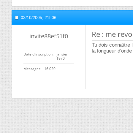
03/10/2005,
21h06
Re : me revo
invite88ef51f0
Tu dois connaître l
la longueur d'onde 
Date d'inscription
janvier
1970
Messages
16 020