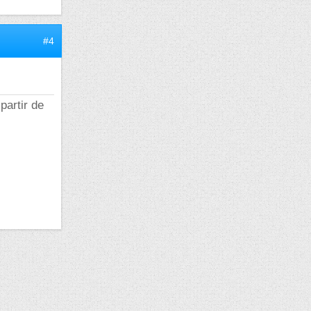
#4
partir de