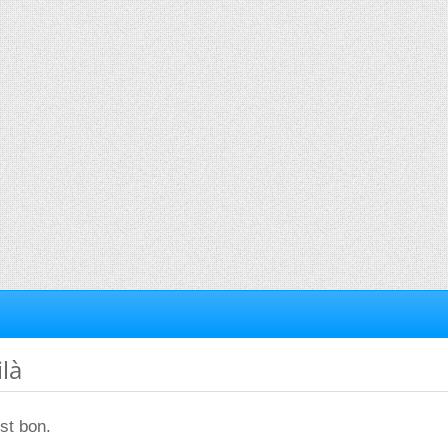
ilà
st bon.