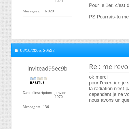
1970
Pour le 1er, c'est 
Messages
16 020
PS Pourrais-tu mett
03/10/2005,
20h32
Re : me revo
invitead95ec9b
ok merci
pour l'exercice je 
la radiation n'est
Date d'inscription
janvier
cependant je ne vo
1970
nous avons unique
Messages
136