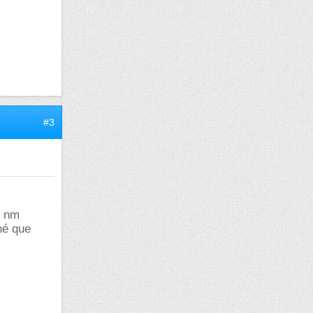
#3
0 nm
né que