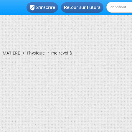
S'inscrire
Retour sur Futura

MATIERE
Physique
me revoilà