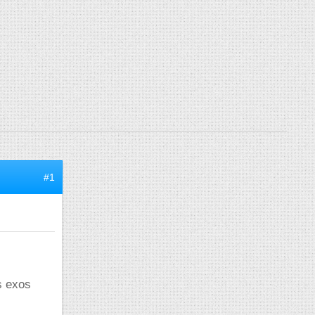
#1
s exos