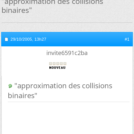
"approximation des collisions
binaires"
29/10/2005,
13h27
#1
invite6591c2ba
"approximation des collisions
binaires"