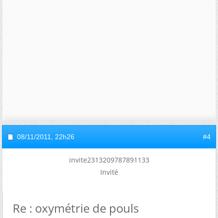
08/11/2011,
22h26
#4
invite2313209787891133
Invité
Re : oxymétrie de pouls