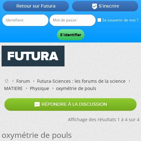
Retour sur Futura
S'inscrire

Se souvenir de moi ?
Forum
Futura-Sciences : les forums de la science
MATIERE
Physique
oxymétrie de pouls

RÉPONDRE À LA DISCUSSION
Affichage des résultats 1 à 4 sur 4
oxymétrie de pouls