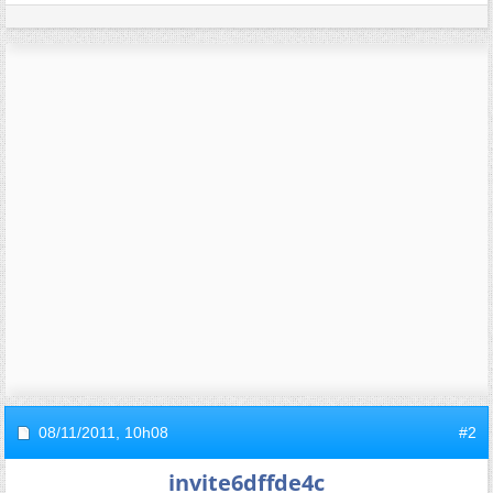
08/11/2011,
10h08
#2
invite6dffde4c