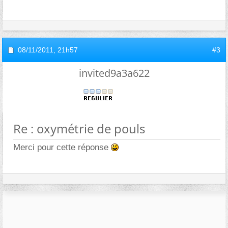
08/11/2011,
21h57
#3
invited9a3a622
Re : oxymétrie de pouls
Merci pour cette réponse