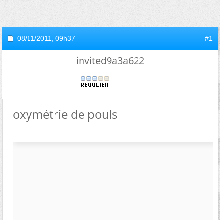
08/11/2011,
09h37
#1
invited9a3a622
oxymétrie de pouls