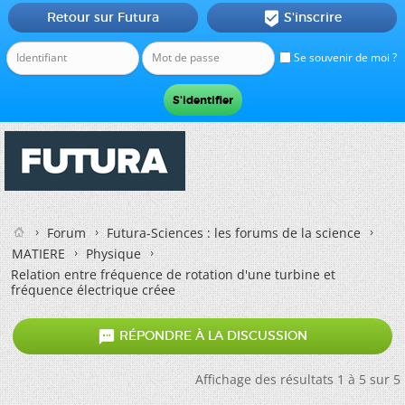
Retour sur Futura
S'inscrire

Se souvenir de moi ?
Forum
Futura-Sciences : les forums de la science
MATIERE
Physique
Relation entre fréquence de rotation d'une turbine et
fréquence électrique créee

RÉPONDRE À LA DISCUSSION
Affichage des résultats 1 à 5 sur 5