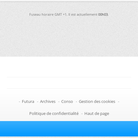
Fuseau horaire GMT +1. Il est actuellement
00h03
.
-
Futura
-
Archives
-
Conso
-
Gestion des cookies
-
Politique de confidentialité
-
Haut de page