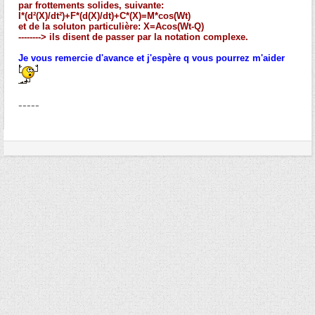
par frottements solides, suivante:
I*(d²(X)/dt²)+F*(d(X)/dt)+C*(X)=M*cos(Wt)
et de la soluton particulière: X=Acos(Wt-Q)
--------> ils disent de passer par la notation complexe.
Je vous remercie d'avance et j'espère q vous pourrez m'aider
-----