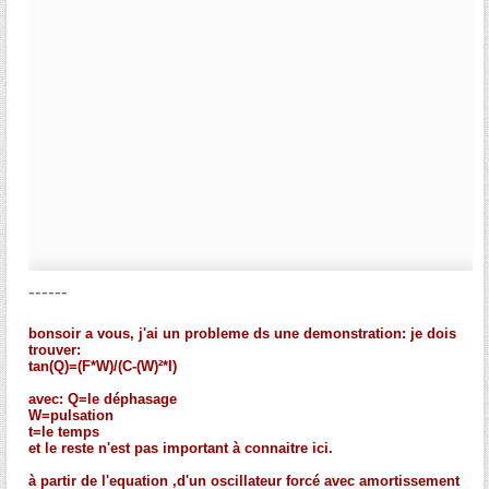
------
bonsoir a vous, j'ai un probleme ds une demonstration: je dois
trouver:
tan(Q)=(F*W)/(C-(W)²*I)
avec: Q=le déphasage
W=pulsation
t=le temps
et le reste n'est pas important à connaitre ici.
à partir de l'equation ,d'un oscillateur forcé avec amortissement