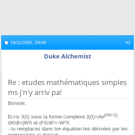
19/11/2005,
20h30
#2
Duke Alchemist
Re : etudes mathématiques simples
ms j'n'y arriv pa!
Bonsoir.
j(Wt-Q)
Ecris X(t) sous la forme complexe
X
(t)=Ae
.
dX/dt=jWX et d²X/dt²=-W²X
- tu remplaces dans ton équation tes dérivées par les
expressions ci-dessus,