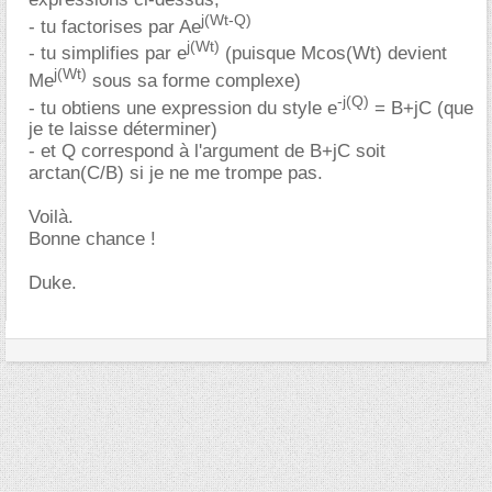
j(Wt-Q)
- tu factorises par Ae
j(Wt)
- tu simplifies par e
(puisque Mcos(Wt) devient
j(Wt)
Me
sous sa forme complexe)
-j(Q)
- tu obtiens une expression du style e
= B+jC (que
je te laisse déterminer)
- et Q correspond à l'argument de B+jC soit
arctan(C/B) si je ne me trompe pas.
Voilà.
Bonne chance !
Duke.