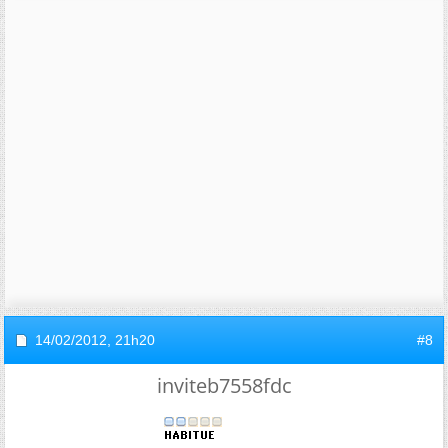
14/02/2012,
21h20
#8
inviteb7558fdc