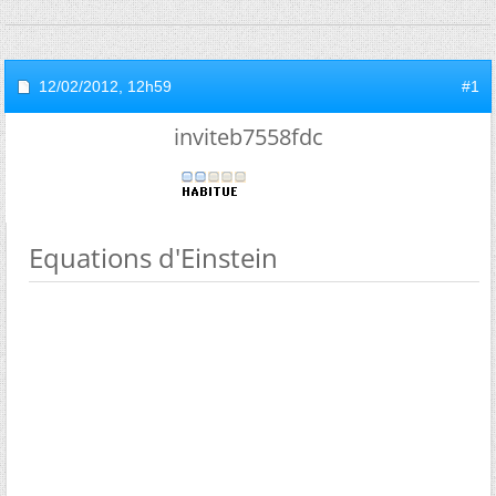
12/02/2012,
12h59
#1
inviteb7558fdc
Equations d'Einstein