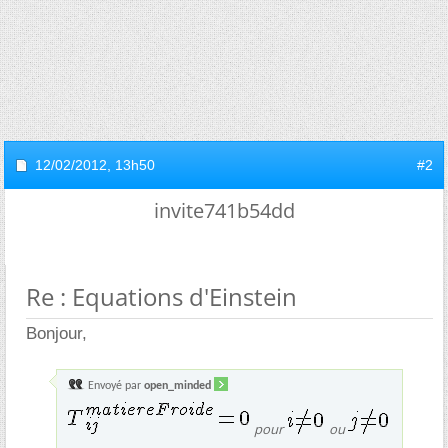
12/02/2012,
13h50
#2
invite741b54dd
Re : Equations d'Einstein
Bonjour,
Envoyé par
open_minded
pour
ou