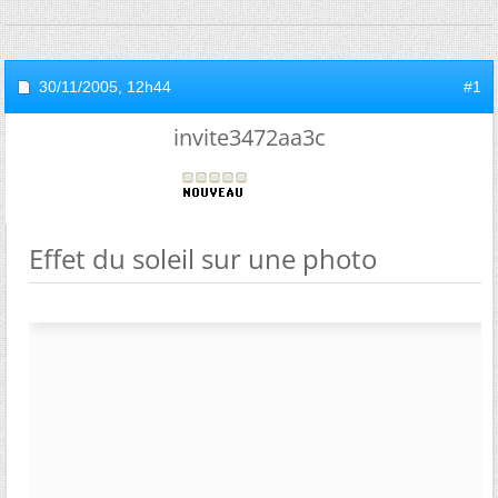
30/11/2005,
12h44
#1
invite3472aa3c
Effet du soleil sur une photo