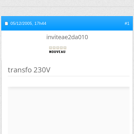
05/12/2005,
17h44
#1
inviteae2da010
transfo 230V