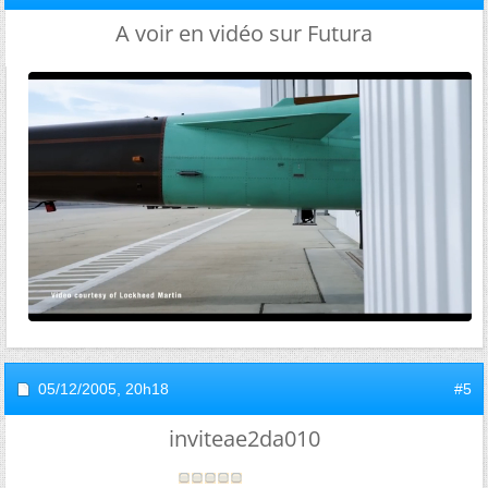
A voir en vidéo sur Futura
05/12/2005,
20h18
#5
inviteae2da010