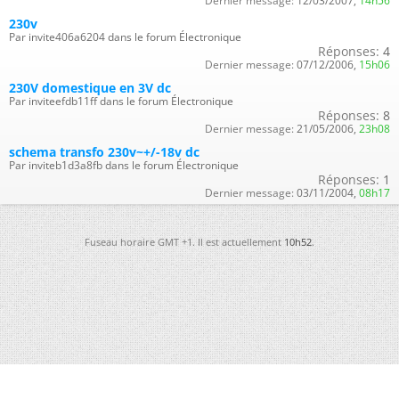
Dernier message:
12/03/2007,
14h56
230v
Par invite406a6204 dans le forum Électronique
Réponses:
4
Dernier message:
07/12/2006,
15h06
230V domestique en 3V dc
Par inviteefdb11ff dans le forum Électronique
Réponses:
8
Dernier message:
21/05/2006,
23h08
schema transfo 230v~+/-18v dc
Par inviteb1d3a8fb dans le forum Électronique
Réponses:
1
Dernier message:
03/11/2004,
08h17
Fuseau horaire GMT +1. Il est actuellement
10h52
.