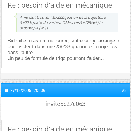
Re : besoin d'aide en mécanique
il me faut trouver l'&#233;quation de la trajectoire
&#224; partir du vecteur OM=a cos&#178;(wt) i +
acos(wt)sin(wt) j .
Bidouille tu as un truc sur
x
, lautre sur
y
, arrange toi
pour isoler t dans une &#233;quation et tu injectes
dans l'autre.
Un peu de formule de trigo pourront t'aider...
27/12/2005,
20h36
#3
invite5c27c063
Re : besoin d'aide en mécanique