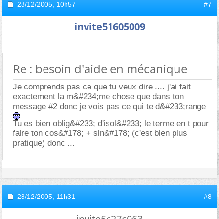
28/12/2005,
10h57
#7
invite51605009
Re : besoin d'aide en mécanique
Je comprends pas ce que tu veux dire .... j'ai fait
exactement la m&#234;me chose que dans ton
message #2 donc je vois pas ce qui te d&#233;range
Tu es bien oblig&#233; d'isol&#233; le terme en t pour
faire ton cos&#178; + sin&#178; (c'est bien plus
pratique) donc ...
28/12/2005,
11h31
#8
invite5c27c063