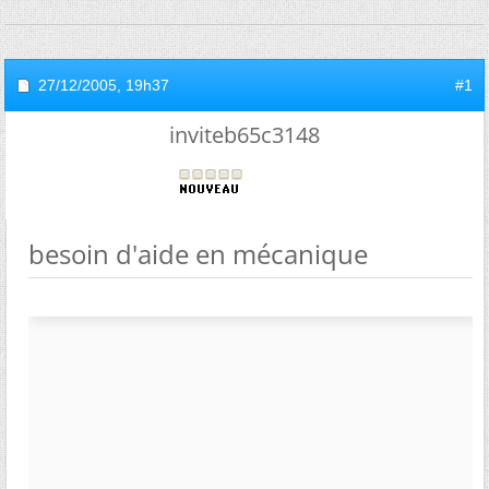
27/12/2005,
19h37
#1
inviteb65c3148
besoin d'aide en mécanique