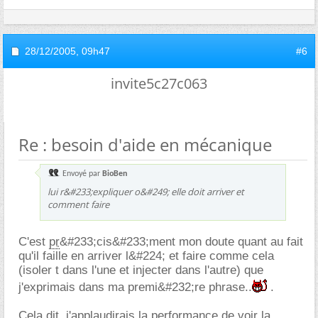
28/12/2005,
09h47
#6
invite5c27c063
Re : besoin d'aide en mécanique
Envoyé par
BioBen
lui r&#233;expliquer o&#249; elle doit arriver et
comment faire
C'est
pr
&#233;cis&#233;ment mon doute quant au fait
qu'il faille en arriver l&#224; et faire comme cela
(isoler t dans l'une et injecter dans l'autre) que
j'exprimais dans ma premi&#232;re phrase..
.
Cela dit, j'applaudirais la performance de voir la