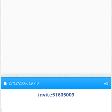
27/12/2005,
19h43
#2
invite51605009