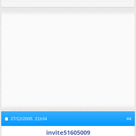
27/12/2005,
21h34
#4
invite51605009