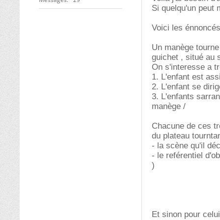
Si quelqu'un peut m
Voici les énnoncés
Un manège tourne ,
guichet , situé au 
On s'interesse a 
1. L'enfant est as
2. L'enfant se diri
3. L'enfants sarran
manège /
Chacune de ces tro
du plateau tournta
- la scène qu'il dé
- le reférentiel d'
)
Et sinon pour celu