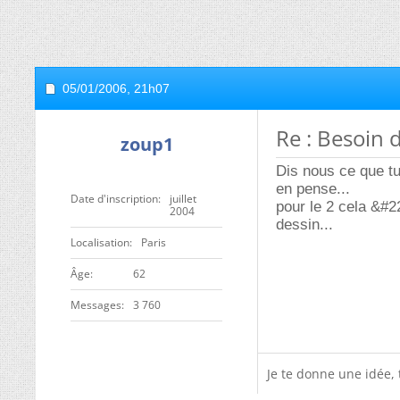
05/01/2006,
21h07
Re : Besoin 
zoup1
Dis nous ce que tu
en pense...
Date d'inscription
juillet
pour le 2 cela &#22
2004
dessin...
Localisation
Paris
ge
62
Messages
3 760
Je te donne une idée,