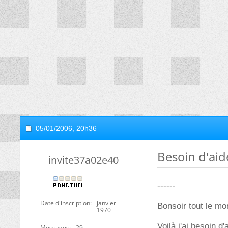
05/01/2006,
20h36
Besoin d'aid
invite37a02e40
------
Date d'inscription
janvier
Bonsoir tout le mo
1970
Voilà j'ai besoin d
Messages
29