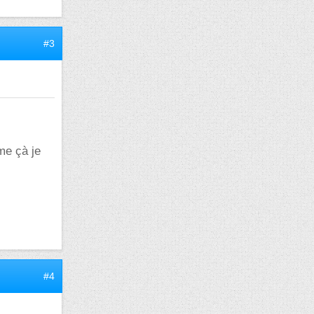
#3
me çà je
#4