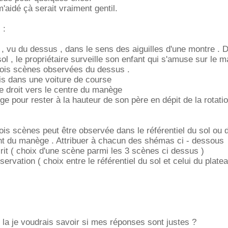
'aidé çà serait vraiment gentil.
 :
 vu du dessus , dans le sens des aiguilles d'une montre . 
sol , le propriétaire surveille son enfant qui s'amuse sur le 
trois scènes observées du dessus .
sis dans une voiture de course
ge droit vers le centre du manège
ge pour rester à la hauteur de son père en dépit de la rotati
is scènes peut être observée dans le référentiel du sol ou 
nt du manège . Attribuer à chacun des shémas ci - dessous
crit ( choix d'une scène parmi les 3 scènes ci dessus )
observation ( choix entre le référentiel du sol et celui du plate
i la je voudrais savoir si mes réponses sont justes ?