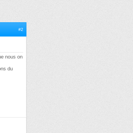
#2
ue nous on
ions du