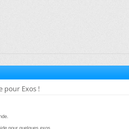
e pour Exos !
nde.
'aide pour quelques exos.