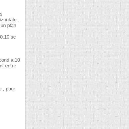
es
izontale .
 un plan
 0.10 sc
spond a 10
nt entre
e , pour