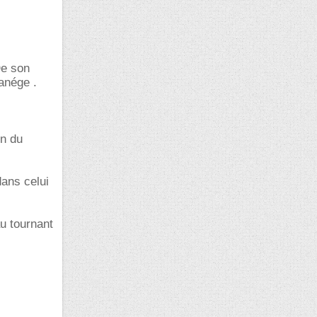
De son
manége .
on du
dans celui
au tournant