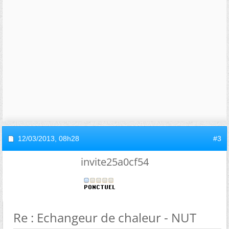
12/03/2013,
08h28
#3
invite25a0cf54
Re : Echangeur de chaleur - NUT