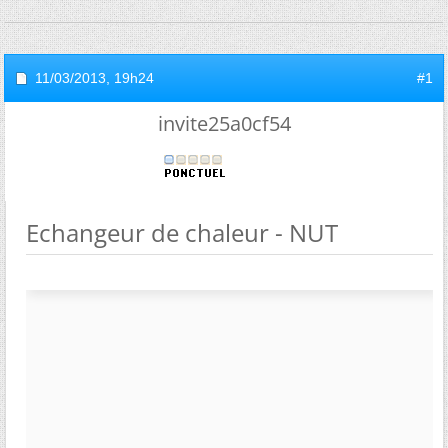
11/03/2013,
19h24
#1
invite25a0cf54
Echangeur de chaleur - NUT