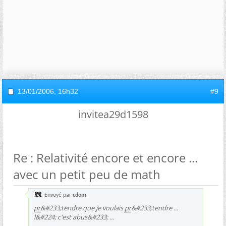
13/01/2006,
16h32
#9
invitea29d1598
Re : Relativité encore et encore ...
avec un petit peu de math
Envoyé par
cdom
pr
&#233;tendre que je voulais
pr
&#233;tendre ...
l&#224; c'est abus&#233; ...