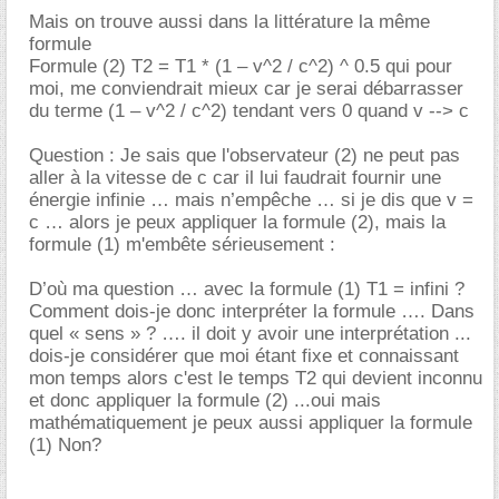
Mais on trouve aussi dans la littérature la même
formule
Formule (2) T2 = T1 * (1 – v^2 / c^2) ^ 0.5 qui pour
moi, me conviendrait mieux car je serai débarrasser
du terme (1 – v^2 / c^2) tendant vers 0 quand v --> c
Question : Je sais que l'observateur (2) ne peut pas
aller à la vitesse de c car il lui faudrait fournir une
énergie infinie … mais n’empêche … si je dis que v =
c … alors je peux appliquer la formule (2), mais la
formule (1) m'embête sérieusement :
D’où ma question … avec la formule (1) T1 = infini ?
Comment dois-je donc interpréter la formule …. Dans
quel « sens » ? …. il doit y avoir une interprétation ...
dois-je considérer que moi étant fixe et connaissant
mon temps alors c'est le temps T2 qui devient inconnu
et donc appliquer la formule (2) ...oui mais
mathématiquement je peux aussi appliquer la formule
(1) Non?