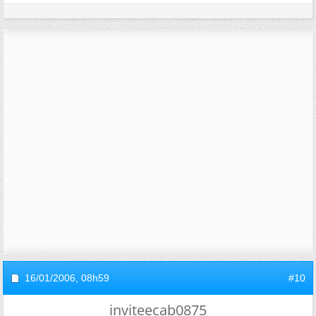
16/01/2006,
08h59
#10
inviteecab0875