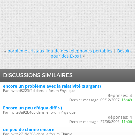
«
porbleme cristaux liquide des telephones portables
|
Besoin
pour des Exos !
»
DISCUSSIONS SIMILAIRES
encore un problème avec la relativité !!(urgent)
Par invited8225f2d dans le forum Physique
Réponses:
4
Dernier message:
09/12/2007,
16h49
Encore un peu d'équa diff :-)
Par invite3a92b465 dans le forum Physique
Réponses:
4
Dernier message:
27/08/2006,
11h06
un peu de chimie encore
Par invite2719d308 dans le forum Chimie