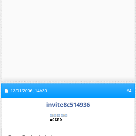
13/01/2006,
14h30
#4
invite8c514936