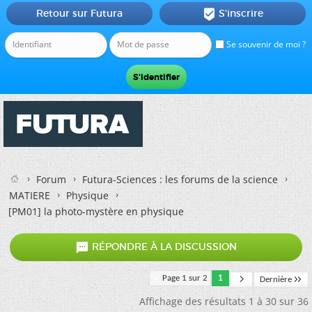
Retour sur Futura
S'inscrire

Se souvenir de moi ?
Forum
Futura-Sciences : les forums de la science
MATIERE
Physique
[PM01] la photo-mystère en physique

RÉPONDRE À LA DISCUSSION
Page 1 sur 2
1
Dernière
Affichage des résultats 1 à 30 sur 36