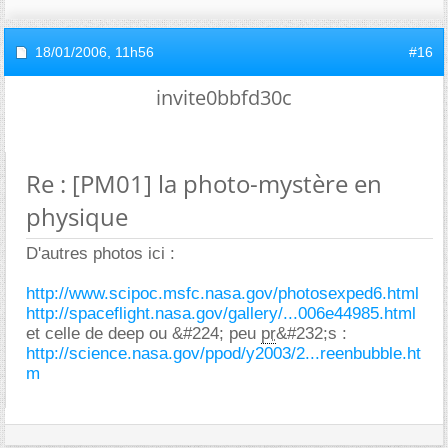
18/01/2006,
11h56
#16
invite0bbfd30c
Re : [PM01] la photo-mystère en
physique
D'autres photos ici :
http://www.scipoc.msfc.nasa.gov/photosexped6.html
http://spaceflight.nasa.gov/gallery/...006e44985.html
et celle de deep ou &#224; peu
pr
&#232;s :
http://science.nasa.gov/ppod/y2003/2...reenbubble.ht
m