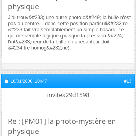
physique
J'ai trouv&#233; une autre photo o&#249; la bulle n'est
pas au centre... donc cette position particuli&#232;re
&#233;tait vraisemblablement un simple hasard, ce
qui me semble logique (puisque la pression &#224;
l'int&#233;rieur de la bulle en apesanteur doit
&#234;tre homog&#232;ne).
18/01/2006,
10h47
#13
invitea29d1598
Re : [PM01] la photo-mystère en
physique