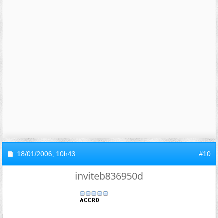
18/01/2006,
10h43
#10
inviteb836950d