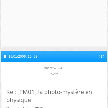
18/01/2006,
10h59
#14
invité576543
Invité
Re : [PM01] la photo-mystère en
physique