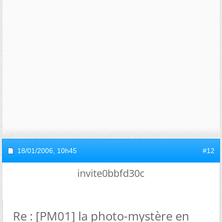
18/01/2006,
10h45
#12
invite0bbfd30c
Re : [PM01] la photo-mystère en