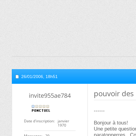
26/01/2006,
18h51
pouvoir des 
invite955ae784
------
Date d'inscription
janvier
Bonjour à tous!
1970
Une petite questio
paratonnerres...Co
Messages
29