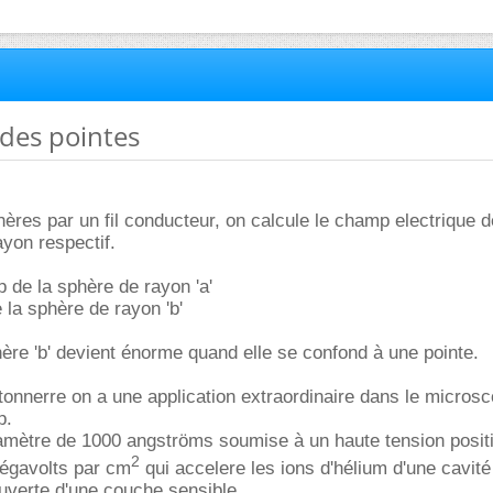
 des pointes
hères par un fil conducteur, on calcule le champ electrique 
ayon respectif.
p de la sphère de rayon 'a'
 la sphère de rayon 'b'
ère 'b' devient énorme quand elle se confond à une pointe.
onnerre on a une application extraordinaire dans le micros
p.
iamètre de 1000 angströms soumise à un haute tension posit
2
égavolts par cm
qui accelere les ions d'hélium d'une cavité
uverte d'une couche sensible.