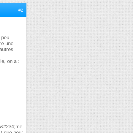
#2
n peu
re une
autres
e, on a :
 m&#234;me
R) que pour