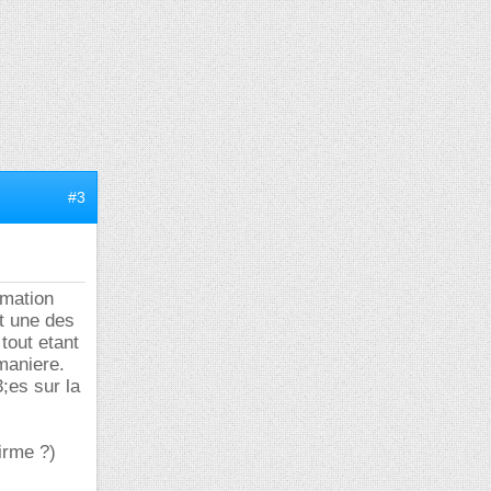
#3
rmation
it une des
 tout etant
maniere.
;es sur la
irme ?)