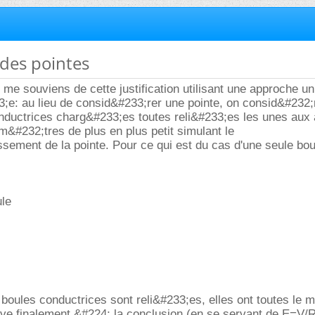
 des pointes
 me souviens de cette justification utilisant une approche u
;e: au lieu de consid&#233;rer une pointe, on consid&#232;
nductrices charg&#233;es toutes reli&#233;es les unes aux 
&#232;tres de plus en plus petit simulant le
sement de la pointe. Pour ce qui est du cas d'une seule boul
ule
boules conductrices sont reli&#233;es, elles ont toutes le
rive finalement &#224; la conclusion (en se servant de E=V/