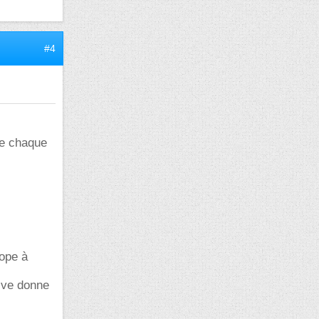
#4
de chaque
cope à
ive donne