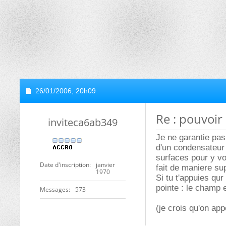
26/01/2006,
20h09
Re : pouvoir
inviteca6ab349
Je ne garantie pa
d'un condensateur 
surfaces pour y voi
Date d'inscription
janvier
fait de maniere su
1970
Si tu t'appuies qu
pointe : le champ es
Messages
573
(je crois qu'on ap