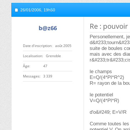
26/01/2006,
19h50
Re : pouvoir
b@z66
Personellement, je
d&#233;tourn&#233
Date d'inscription
août 2005
suite de boules co
mais avec des diam
Localisation
Grenoble
r&#233;tr&#233;cis
ge
47
le champs
Messages
3 339
E=Q/(4*PI*R^2)
R= rayon de la bo
le potentiel
V=Q/(4*PI*R)
d'o&#249; E=V/R
Comme toutes les 
potentiel V. On ar