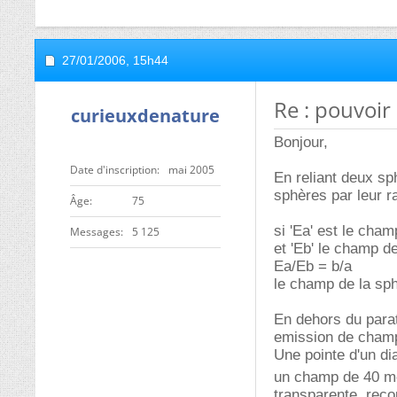
27/01/2006,
15h44
Re : pouvoir
curieuxdenature
Bonjour,
Date d'inscription
mai 2005
En reliant deux sp
sphères par leur r
ge
75
si 'Ea' est le cham
Messages
5 125
et 'Eb' le champ de
Ea/Eb = b/a
le champ de la sph
En dehors du parat
emission de cham
Une pointe d'un d
un champ de 40 m
transparente, reco