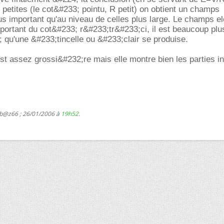
s petites (le cot&#233; pointu, R petit) on obtient un champs
us important qu'au niveau de celles plus large. Le champs el
portant du cot&#233; r&#233;tr&#233;ci, il est beaucoup plu
; qu'une &#233;tincelle ou &#233;clair se produise.
est assez grossi&#232;re mais elle montre bien les parties i
 b@z66 ; 26/01/2006 à
19h52
.