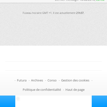
Fuseau horaire GMT +1. Il est actuellement
21h37
.
-
Futura
-
Archives
-
Conso
-
Gestion des cookies
-
Politique de confidentialité
-
Haut de page