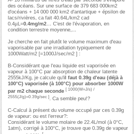
des océans. Sur une surface de 379 683 000km2
d'océans + 14 000 000 km2 d'antartique + épsilon de
lacs/rivières, ca fait 40.64L/km2 cad
0.4µL=
0.4mg/m2
C'est de l'évaporation, en
condition terrestre moyenne,...
Je cherche en fait plutôt le volume maximum d'eau
vaporisable par une irradiation typiquement de
1000Watt/m2 [=1000J/sec/m2 ] :
B-Considérant que l'eau liquide est vaporisée en
vapeur à 100°C par absorption de chaleur latente
2555kJ/Kg, je calcule qu'
il faut 0.39g d'eau (déjà à
100°C) vaporisée (à 100°C) pour absorber 1000W
[ 1000(W=J/s) /
par m2 chaque seconde
2555(J/g)=0.39g/sec ]
. Ca semble peu!?
C-Calcul à présent du volume occupé par ces 0.39g
de vapeur: ou est l'erreur?:
Considérant le volume molaire de 22.4L/mol (à 0°C,
1atm), corrigé à 100°C, je trouve que 0.39g de vapeur
[