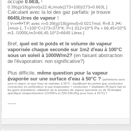
occupe
0.663L
0.39(g)/18(g/mol)x22.4L/molx(273+100)/273=0.663L ]
Calculant avec la loi des gaz parfaits: je trouve
6645Litres de vapeur
!
[ V=n•R•T/P, avec n=0.39(g)/18(g/mol)=0.0217mol, R=8.3 J•K-
1•mol-1, T=100°C+273=373°K; P=1.012×10^5 Pa = 66,45×10^5
m3, /1000L/m3=66,45.10^2=6645 Litres ]
Bref,
quel est le poids et le volume de vapeur
vaporisée chaque seconde sur 1m2 d'eau à 100°C
sous un soleil à 1000W/m2?
(en faisant abstraction
de l'évaporation: non significative?)
Plus difficile,
même question pour la vapeur
é
vaporée sur une surface d'eau à 50°C ?
(admettons sans
vent ni clapot, et que l'eau se maintien à 50°C - équilibrant les pertes (par conduction
/convection en profondeur, et par évaporation + conduction + irradiation IR dans l'air) et
les gains (insolation): utilisation de la pression de vapeur saturante ou de l'Enthalpie
spécifique (respectivement 12335Pa et 209.33KJ/Kg pour l'eau à 50°C) ?
-----