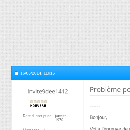
16/05/2014,
11h15
Problème po
invite9dee1412
------
Date d'inscription
janvier
Bonjour,
1970
Voilà l'épreuve de
Messages
1