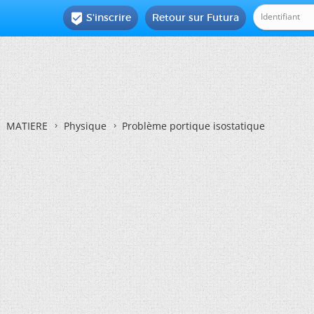
S'inscrire
Retour sur Futura

MATIERE
Physique
Problème portique isostatique