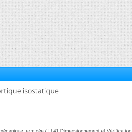
rtique isostatique
 mécanique terminée ( U.41 Dimensionnement et Vérification