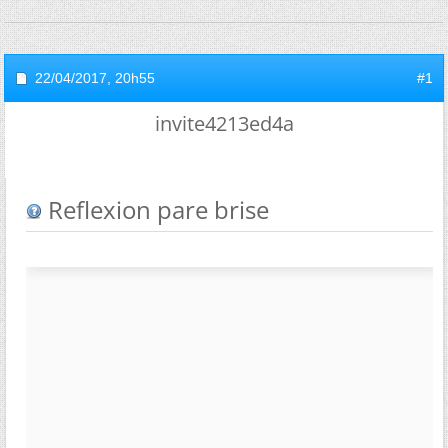
22/04/2017,
20h55
#1
invite4213ed4a
Reflexion pare brise