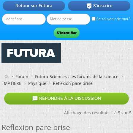
Retour sur Futura
S'inscrire

Se souvenir de moi ?
Forum
Futura-Sciences : les forums de la science
MATIERE
Physique
Reflexion pare brise

RÉPONDRE À LA DISCUSSION
Affichage des résultats 1 à 5 sur 5
Reflexion pare brise