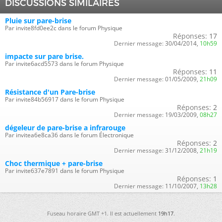
DISCUSSIONS SIMILAIRES
Pluie sur pare-brise
Par invite8fd0ee2c dans le forum Physique
Réponses:
17
Dernier message:
30/04/2014,
10h59
impacte sur pare brise.
Par invite6acd5573 dans le forum Physique
Réponses:
11
Dernier message:
01/05/2009,
21h09
Résistance d'un Pare-brise
Par invite84b56917 dans le forum Physique
Réponses:
2
Dernier message:
19/03/2009,
08h27
dégeleur de pare-brise a infrarouge
Par invitea6e8ca36 dans le forum Électronique
Réponses:
2
Dernier message:
31/12/2008,
21h19
Choc thermique + pare-brise
Par invite637e7891 dans le forum Physique
Réponses:
1
Dernier message:
11/10/2007,
13h28
Fuseau horaire GMT +1. Il est actuellement
19h17
.