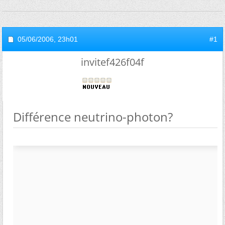
05/06/2006,
23h01
#1
invitef426f04f
Différence neutrino-photon?