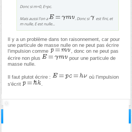
Donc si m=0, E=pc.
Mais aussi l'on a
. Donc si
est fini, et
m nulle, E est nulle...
Il y a un problème dans ton raisonnement, car pour
une particule de masse nulle on ne peut pas écrire
l'impulsion comme
, donc on ne peut pas
écrire non plus
pour une particule de
masse nulle.
Il faut plutot écrire :
où l'impulsion
s'écrit
.
08/06/2006,
13h33
#21
invite9c9b9968