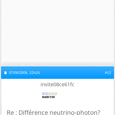
07/06/2006,
22h24
#12
invite08ce61fc
Re : Différence neutrino-photon?