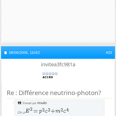
08/06/2006,
11h52
#20
invitea3fc981a
Re : Différence neutrino-photon?
Envoyé par
09Jul85
On a
.