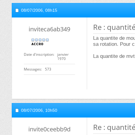
08/07/2006,
08h15
Re : quanti
inviteca6ab349
La quantite de mo
sa rotation. Pour 
Date d'inscription
janvier
La quantite de mvt
1970
Messages
573
08/07/2006,
10h50
Re : quanti
invite0ceebb9d