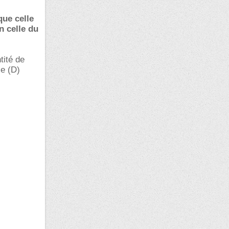
ue celle
n celle du
tité de
e (D)