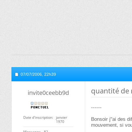
07/07/2006,
22h39
quantité de
invite0ceebb9d
------
Date d'inscription
janvier
Bonsoir j"ai des d
1970
mouvement, si vou
Messages
82