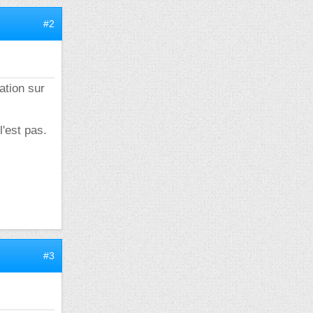
#2
ation sur
l'est pas.
#3