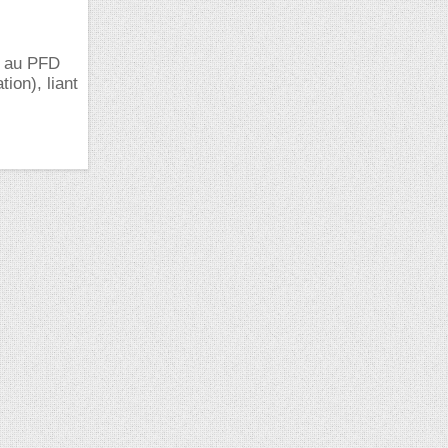
t au PFD
ion), liant