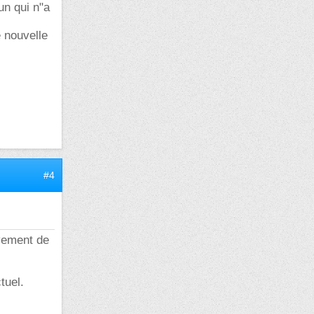
un qui n"a
 nouvelle
#4
uvement de
tuel.