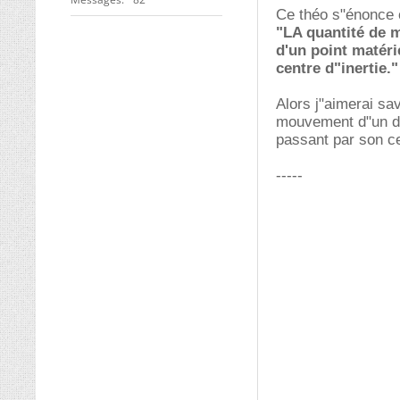
Ce théo s"énonce
"LA quantité de 
d'un point matér
centre d"inertie."
Alors j"aimerai sav
mouvement d"un di
passant par son ce
-----