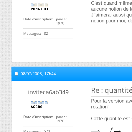
C'est quand même c
aucune notion de la
J"aimerai aussi qu
Date d'inscription
janvier
notion pour moi, de
1970
Messages
82
08/07/2006,
17h44
Re : quanti
inviteca6ab349
Pour la version av
rotation".
Date d'inscription
janvier
Cette quantite est
1970
Messages
573