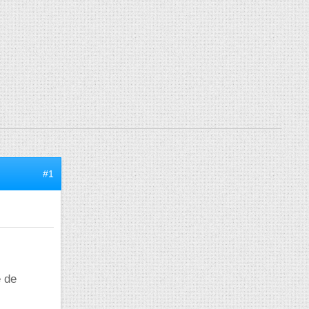
#1
é de