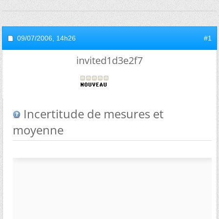
09/07/2006,
14h26
#1
invited1d3e2f7
Incertitude de mesures et
moyenne