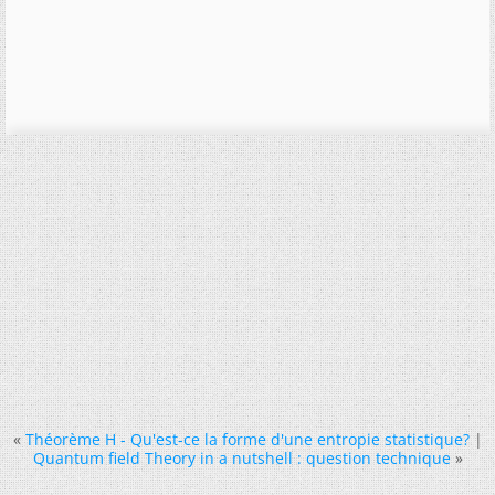
«
Théorème H - Qu'est-ce la forme d'une entropie statistique?
|
Quantum field Theory in a nutshell : question technique
»