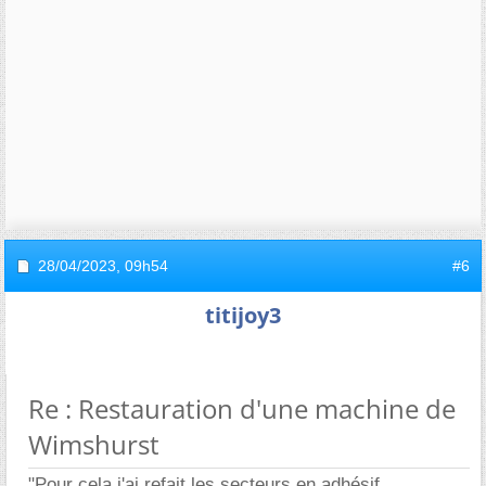
28/04/2023,
09h54
#6
titijoy3
Re : Restauration d'une machine de
Wimshurst
"Pour cela j'ai refait les secteurs en adhésif