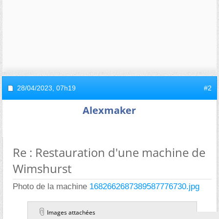
28/04/2023,
07h19
#2
Alexmaker
Re : Restauration d'une machine de
Wimshurst
Photo de la machine
1682662687389587776730.jpg
Images attachées