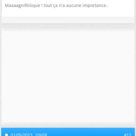
Maaaagnifiiiiique ! tout ça n'a aucune importance..
01/05/2023,
10h58
#12