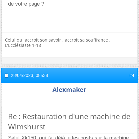
de votre page ?
Celui qui accroît son savoir , accroît sa souffrance .
L'Ecclésiaste 1-18
28/04/2023,
08h38
#4
Alexmaker
Re : Restauration d'une machine de
Wimshurst
Salut Xk150, oui j'ai déjà lu les posts sur la machine