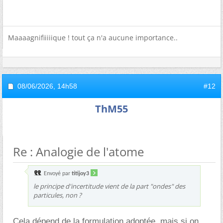
Maaaagnifiiiiique ! tout ça n'a aucune importance..
08/06/2026,
14h58
#12
ThM55
Re : Analogie de l'atome
Envoyé par
titijoy3
le principe d'incertitude vient de la part "ondes" des
particules, non ?
Cela dépend de la formulation adoptée, mais si on