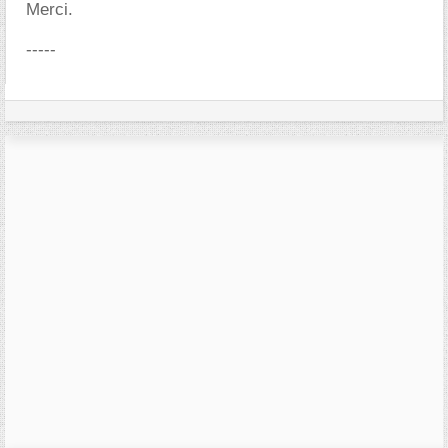
Merci.
-----