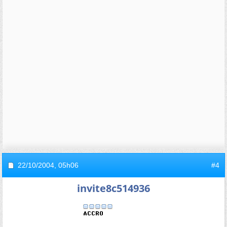
22/10/2004,
05h06
#4
invite8c514936