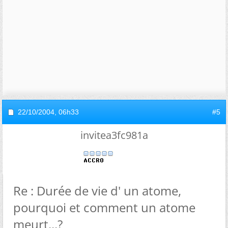
22/10/2004,
06h33
#5
invitea3fc981a
Re : Durée de vie d' un atome,
pourquoi et comment un atome
meurt...?