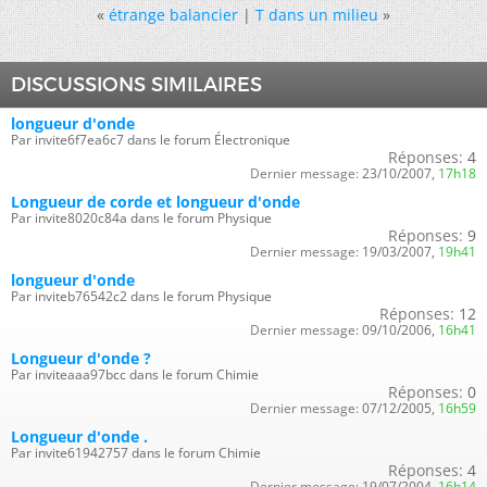
«
étrange balancier
|
T dans un milieu
»
DISCUSSIONS SIMILAIRES
longueur d'onde
Par invite6f7ea6c7 dans le forum Électronique
Réponses:
4
Dernier message:
23/10/2007,
17h18
Longueur de corde et longueur d'onde
Par invite8020c84a dans le forum Physique
Réponses:
9
Dernier message:
19/03/2007,
19h41
longueur d'onde
Par inviteb76542c2 dans le forum Physique
Réponses:
12
Dernier message:
09/10/2006,
16h41
Longueur d'onde ?
Par inviteaaa97bcc dans le forum Chimie
Réponses:
0
Dernier message:
07/12/2005,
16h59
Longueur d'onde .
Par invite61942757 dans le forum Chimie
Réponses:
4
Dernier message:
19/07/2004,
16h14