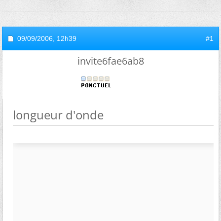
09/09/2006,
12h39
#1
invite6fae6ab8
longueur d'onde