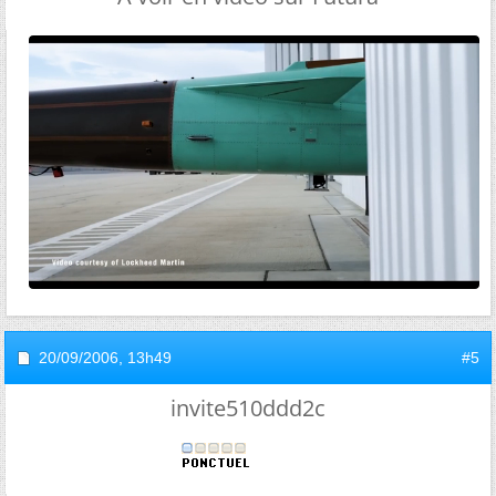
20/09/2006,
13h49
#5
invite510ddd2c