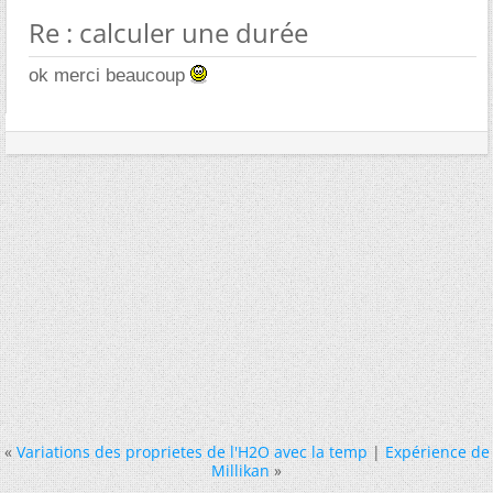
Re : calculer une durée
ok merci beaucoup
«
Variations des proprietes de l'H2O avec la temp
|
Expérience de
Millikan
»