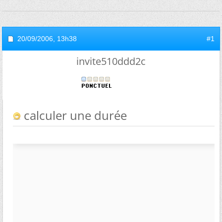
20/09/2006,
13h38
#1
invite510ddd2c
calculer une durée