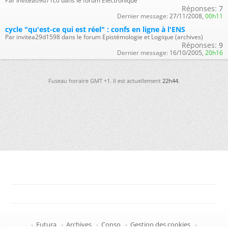
Par invitea09d71c0 dans le forum Électronique
Réponses:
7
Dernier message:
27/11/2008,
00h11
cycle "qu'est-ce qui est réel" : confs en ligne à l'ENS
Par invitea29d1598 dans le forum Epistémologie et Logique (archives)
Réponses:
9
Dernier message:
16/10/2005,
20h16
Fuseau horaire GMT +1. Il est actuellement
22h44
.
-
Futura
-
Archives
-
Conso
-
Gestion des cookies
-