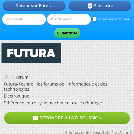
Retour sur Futura
S'inscrire

Se souvenir de moi ?
Forum
Futura-Techno : les forums de l'informatique et des
technologies
Électronique
Différence entre cycle machine et cycle d'horloge

RÉPONDRE À LA DISCUSSION
Affichage des résultats 1 à 2 sur 2