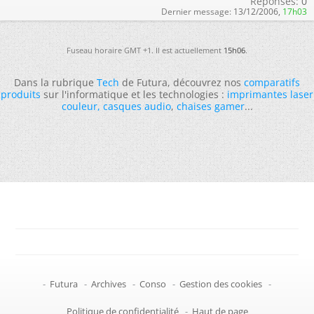
Réponses:
0
Dernier message:
13/12/2006,
17h03
Fuseau horaire GMT +1. Il est actuellement
15h06
.
Dans la rubrique
Tech
de Futura, découvrez nos
comparatifs
produits
sur l'informatique et les technologies :
imprimantes laser
couleur
,
casques audio
,
chaises gamer
...
-
Futura
-
Archives
-
Conso
-
Gestion des cookies
-
Politique de confidentialité
-
Haut de page