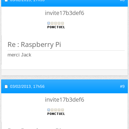
invite17b3def6
Re : Raspberry Pi
merci Jack
03/02/2013,
17h56
#9
invite17b3def6