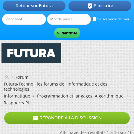
Retour sur Futura
S'inscrire

Se souvenir de moi ?
Forum
Futura-Techno : les forums de l'informatique et des
technologies
Informatique
Programmation et langages, Algorithmique
Raspberry Pi

RÉPONDRE À LA DISCUSSION
Affichage des résultats 1 à 10 sur 10