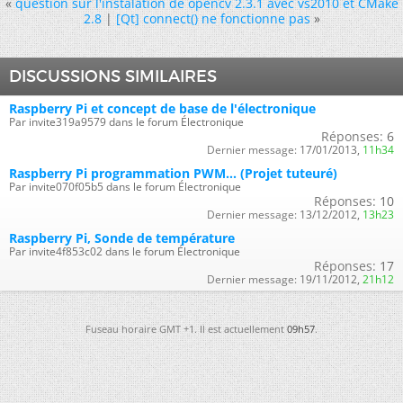
«
question sur l'instalation de opencv 2.3.1 avec vs2010 et CMake
2.8
|
[Qt] connect() ne fonctionne pas
»
DISCUSSIONS SIMILAIRES
Raspberry Pi et concept de base de l'électronique
Par invite319a9579 dans le forum Électronique
Réponses:
6
Dernier message:
17/01/2013,
11h34
Raspberry Pi programmation PWM... (Projet tuteuré)
Par invite070f05b5 dans le forum Électronique
Réponses:
10
Dernier message:
13/12/2012,
13h23
Raspberry Pi, Sonde de température
Par invite4f853c02 dans le forum Électronique
Réponses:
17
Dernier message:
19/11/2012,
21h12
Fuseau horaire GMT +1. Il est actuellement
09h57
.