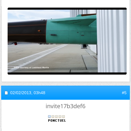
02/02/2013,
03h48
#5
invite17b3def6