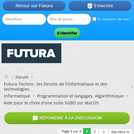
Retour sur Futura
S'inscrire

Se souvenir de moi ?
Forum
Futura-Techno : les forums de l'informatique et des
technologies
Informatique
Programmation et langages, Algorithmique
Aide pour le choix d'une suite SGBD sur MacOS

RÉPONDRE À LA DISCUSSION
Page 1 sur 3
1
2
Dernière