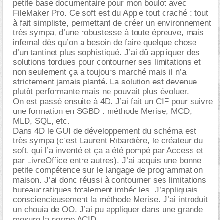
petite base documentaire pour mon boulot avec
FileMaker Pro. Ce soft est du Apple tout craché : tout
à fait simpliste, permettant de créer un environnement
très sympa, d’une robustesse à toute épreuve, mais
infernal dès qu’on a besoin de faire quelque chose
d’un tantinet plus sophistiqué. J’ai dû appliquer des
solutions tordues pour contourner ses limitations et
non seulement ça a toujours marché mais il n’a
strictement jamais planté. La solution est devenue
plutôt performante mais ne pouvait plus évoluer.
On est passé ensuite à 4D. J’ai fait un CIF pour suivre
une formation en SGBD : méthode Merise, MCD,
MLD, SQL, etc.
Dans 4D le GUI de développement du schéma est
très sympa (c’est Laurent Ribardière, le créateur du
soft, qui l’a inventé et ça a été pompé par Access et
par LivreOffice entre autres). J’ai acquis une bonne
petite compétence sur le langage de programmation
maison. J’ai donc réussi à contourner ses limitations
bureaucratiques totalement imbéciles. J’appliquais
consciencieusement la méthode Merise. J’ai introduit
un chouia de OO. J’ai pu appliquer dans une grande
mesure la norme ACID.