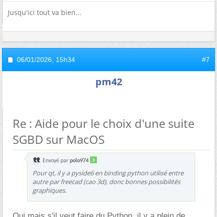
Jusqu'ici tout va bien...
06/01/2026,
15h34
#7
pm42
Re : Aide pour le choix d'une suite
SGBD sur MacOS
Envoyé par
polo974
Pour qt, il y a pyside6 en binding python utilisé entre
autre par freecad (cao 3d), donc bonnes possibilités
graphiques.
Oui mais s'il veut faire du Python, il y a plein de