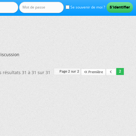
Se souvenir de moi ?
discussion
s résultats 31 à 31 sur 31
Page 2 sur 2
2
Première