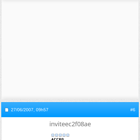
27/06/2007,
09h57
#6
inviteec2f08ae