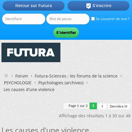
Retour sur Futura
S'inscrire

Se souvenir de moi ?
Forum
Futura-Sciences : les forums de la science
PSYCHOLOGIE
Psychologies (archives)
Les causes d'une violence
Page 1 sur 2
1
Dernière
Affichage des résultats 1 à 30 sur 48
Les causes d'une violence