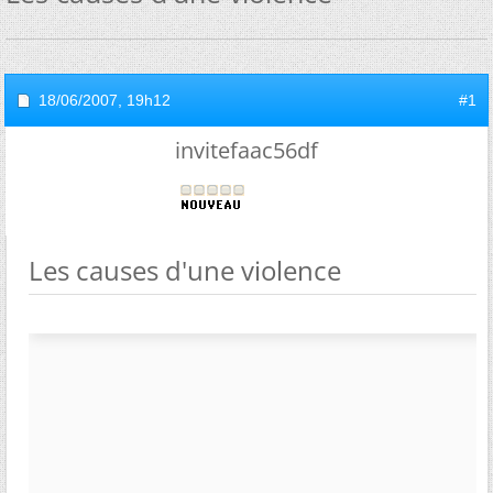
18/06/2007,
19h12
#1
invitefaac56df
Les causes d'une violence