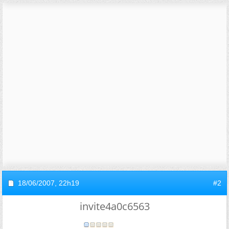
18/06/2007,
22h19
#2
invite4a0c6563