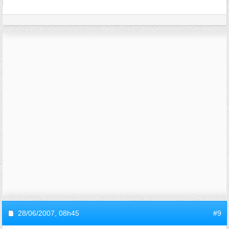
28/06/2007,
08h45
#9