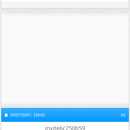
09/07/2007,
15h42
#2
invite6c250b59