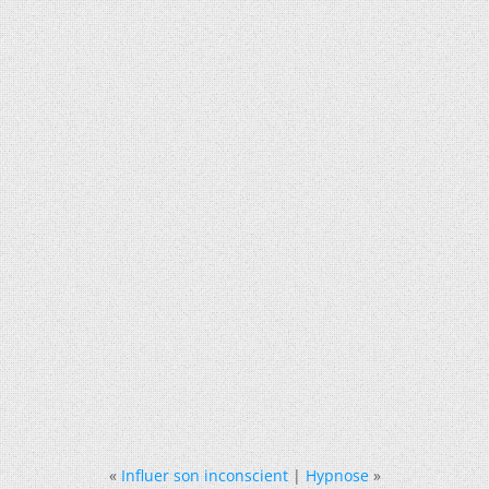
«
Influer son inconscient
|
Hypnose
»