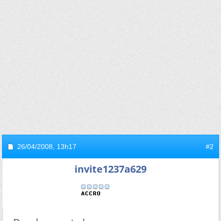
26/04/2008,
13h17
#2
invite1237a629