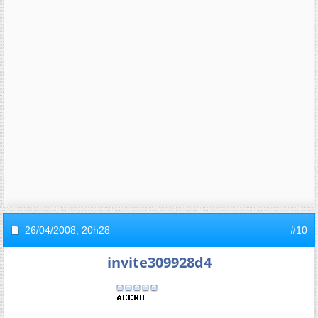
26/04/2008,
20h28
#10
invite309928d4