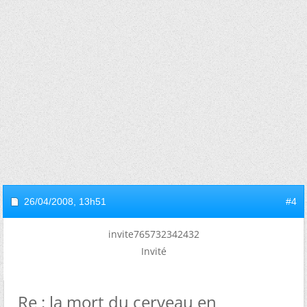
26/04/2008,
13h51
#4
invite765732342432
Invité
Re : la mort du cerveau en