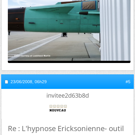
23/06/2008,
06h29
#5
invitee2d63b8d
Re : L'hypnose Ericksonienne- outil