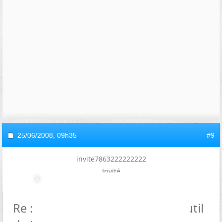
25/06/2008,
09h35
#9
invite7863222222222
Invité
Re : L'hypnose Ericksonienne- outil