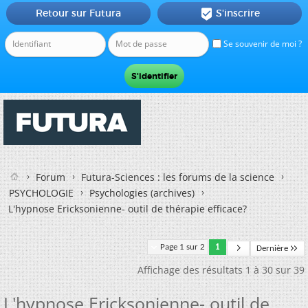
Retour sur Futura
S'inscrire

Se souvenir de moi ?
Forum
Futura-Sciences : les forums de la science
PSYCHOLOGIE
Psychologies (archives)
L'hypnose Ericksonienne- outil de thérapie efficace?
Page 1 sur 2
1
Dernière
Affichage des résultats 1 à 30 sur 39
L'hypnose Ericksonienne- outil de