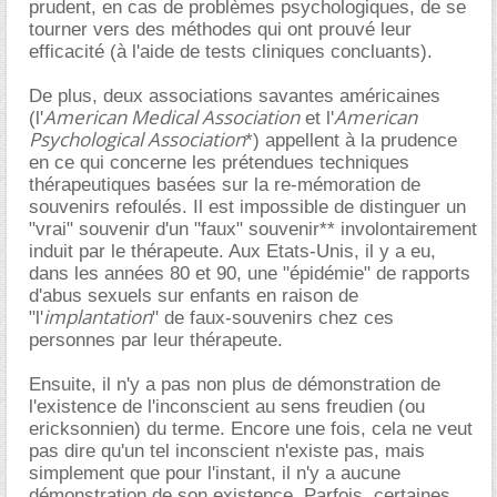
prudent, en cas de problèmes psychologiques, de se
tourner vers des méthodes qui ont prouvé leur
efficacité (à l'aide de tests cliniques concluants).
De plus, deux associations savantes américaines
American Medical Association
American
(l'
et l'
Psychological Association
*) appellent à la prudence
en ce qui concerne les prétendues techniques
thérapeutiques basées sur la re-mémoration de
souvenirs refoulés. Il est impossible de distinguer un
"vrai" souvenir d'un "faux" souvenir** involontairement
induit par le thérapeute. Aux Etats-Unis, il y a eu,
dans les années 80 et 90, une "épidémie" de rapports
d'abus sexuels sur enfants en raison de
implantation
"l'
" de faux-souvenirs chez ces
personnes par leur thérapeute.
Ensuite, il n'y a pas non plus de démonstration de
l'existence de l'inconscient au sens freudien (ou
ericksonnien) du terme. Encore une fois, cela ne veut
pas dire qu'un tel inconscient n'existe pas, mais
simplement que pour l'instant, il n'y a aucune
démonstration de son existence. Parfois, certaines