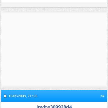
15/05/2008,
21h29
#4
invite309928d4