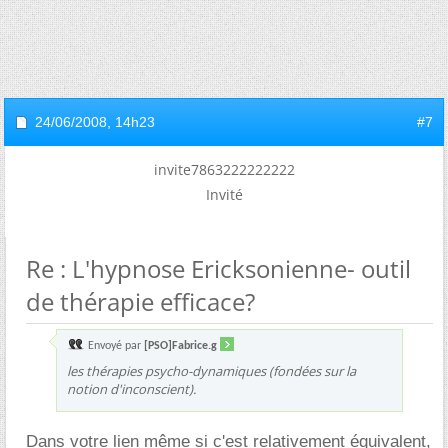
24/06/2008,
14h23
#7
invite7863222222222
Invité
Re : L'hypnose Ericksonienne- outil
de thérapie efficace?
Envoyé par
[PSO]Fabrice.g
les thérapies psycho-dynamiques (fondées sur la
notion d'inconscient).
Dans votre lien même si c'est relativement équivalent,