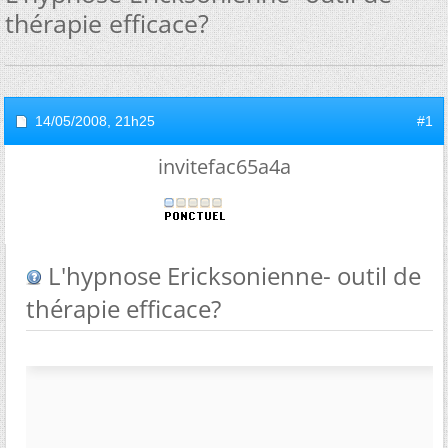
thérapie efficace?
14/05/2008,
21h25
#1
invitefac65a4a
L'hypnose Ericksonienne- outil de
thérapie efficace?